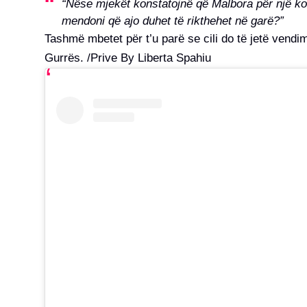
“Nëse mjekët konstatojnë që Malbora për një koh
mendoni që ajo duhet të rikthehet në garë?”
Tashmë mbetet për t’u parë se cili do të jetë vendim
Gurrës. /Prive By Liberta Spahiu