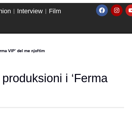
hion
Interview
Film
erma VIP’ del me njoftim
 produksioni i ‘Ferma