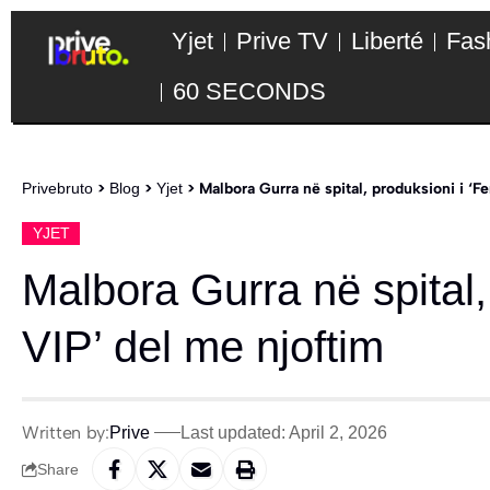
Yjet
Prive TV
Liberté
Fas
60 SECONDS
Privebruto
>
Blog
>
Yjet
>
Malbora Gurra në spital, produksioni i ‘F
YJET
Malbora Gurra në spital,
VIP’ del me njoftim
Written by:
Prive
Last updated: April 2, 2026
Share