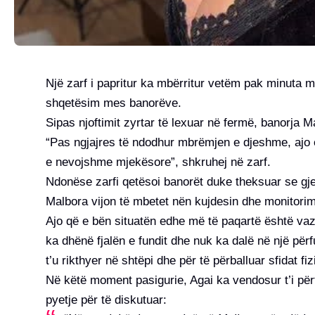
Një zarf i papritur ka mbërritur vetëm pak minuta m
shqetësim mes banorëve.
Sipas njoftimit zyrtar të lexuar në fermë, banorja M
“Pas ngjajres të ndodhur mbrëmjen e djeshme, ajo
e nevojshme mjekësore”, shkruhej në zarf.
Ndonëse zarfi qetësoi banorët duke theksuar se gjen
Malbora vijon të mbetet nën kujdesin dhe monitori
Ajo që e bën situatën edhe më të paqartë është va
ka dhënë fjalën e fundit dhe nuk ka dalë në një përf
t’u rikthyer në shtëpi dhe për të përballuar sfidat f
Në këtë moment pasigurie, Agai ka vendosur t’i përf
pyetje për të diskutuar: