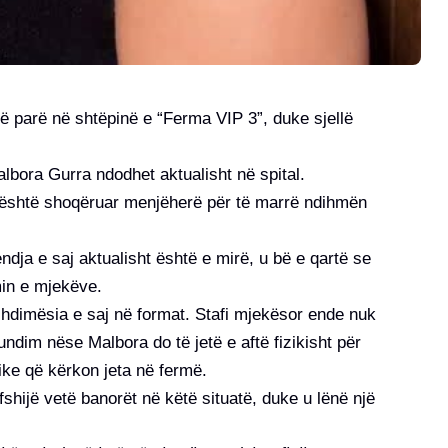
ë parë në shtëpinë e “Ferma VIP 3”, duke sjellë
albora Gurra ndodhet aktualisht në spital.
 është shoqëruar menjëherë për të marrë ndihmën
dja e saj aktualisht është e mirë, u bë e qartë se
min e mjekëve.
zhdimësia e saj në format. Stafi mjekësor ende nuk
undim nëse Malbora do të jetë e aftë fizikisht për
izike që kërkon jeta në fermë.
shijë vetë banorët në këtë situatë, duke u lënë një