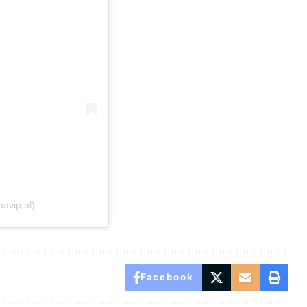
avip.al)
Facebook