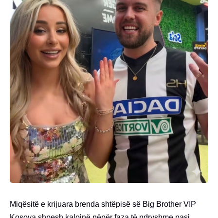
Miqësitë e krijuara brenda shtëpisë së Big Brother VIP
Kosova shpesh kalojnë nëpër faza të ndryshme pasi