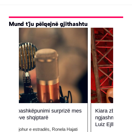
Mund t'ju pëlqejnë gjithashtu
 mes
Kiara zbulon tiparet që tregojnë
Pse 
ngjashmërinë e madhe të vajzës me
Kejs
Luiz Ejllin!
ati
Mbrëm