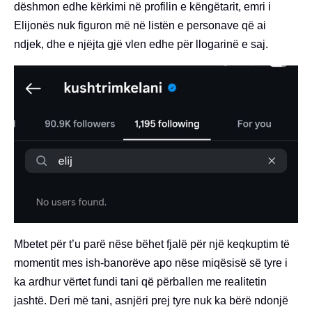
dëshmon edhe kërkimi në profilin e këngëtarit, emri i
Elijonës nuk figuron më në listën e personave që ai
ndjek, dhe e njëjta gjë vlen edhe për llogarinë e saj.
Mbetet për t’u parë nëse bëhet fjalë për një keqkuptim të
momentit mes ish-banorëve apo nëse miqësisë së tyre i
ka ardhur vërtet fundi tani që përballen me realitetin
jashtë. Deri më tani, asnjëri prej tyre nuk ka bërë ndonjë