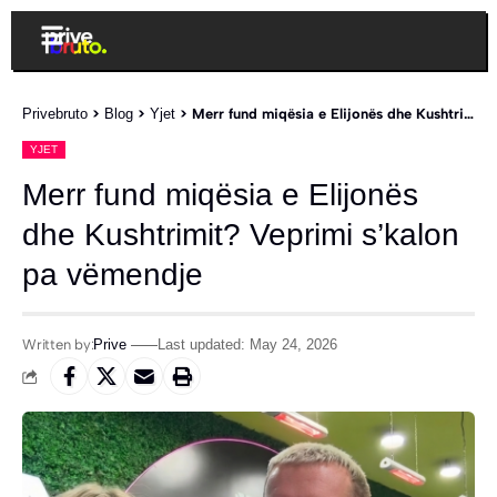
Privebruto
>
Blog
>
Yjet
>
Merr fund miqësia e Elijonës dhe Kushtrimit? Veprimi s’kalon pa vëmendje
YJET
Merr fund miqësia e Elijonës
dhe Kushtrimit? Veprimi s’kalon
pa vëmendje
Written by:
Prive
Last updated: May 24, 2026