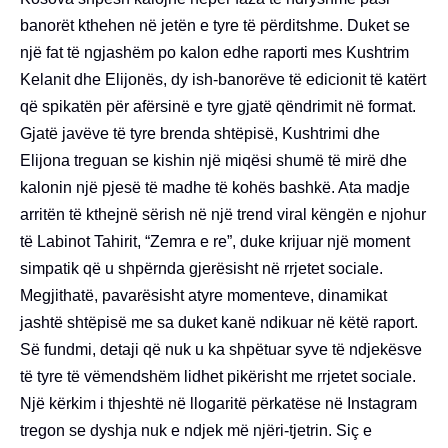
banorët kthehen në jetën e tyre të përditshme. Duket se
një fat të ngjashëm po kalon edhe raporti mes Kushtrim
Kelanit dhe Elijonës, dy ish-banorëve të edicionit të katërt
që spikatën për afërsinë e tyre gjatë qëndrimit në format.
Gjatë javëve të tyre brenda shtëpisë, Kushtrimi dhe
Elijona treguan se kishin një miqësi shumë të mirë dhe
kalonin një pjesë të madhe të kohës bashkë. Ata madje
arritën të kthejnë sërish në një trend viral këngën e njohur
të Labinot Tahirit, “Zemra e re”, duke krijuar një moment
simpatik që u shpërnda gjerësisht në rrjetet sociale.
Megjithatë, pavarësisht atyre momenteve, dinamikat
jashtë shtëpisë me sa duket kanë ndikuar në këtë raport.
Së fundmi, detaji që nuk u ka shpëtuar syve të ndjekësve
të tyre të vëmendshëm lidhet pikërisht me rrjetet sociale.
Një kërkim i thjeshtë në llogaritë përkatëse në Instagram
tregon se dyshja nuk e ndjek më njëri-tjetrin. Siç e