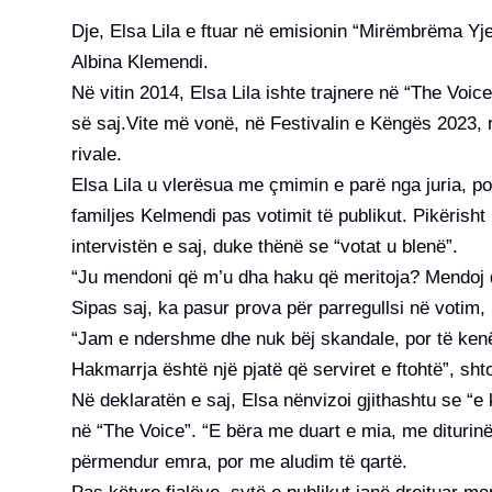
Dje, Elsa Lila e ftuar në emisionin “Mirëmbrëma Yje
Albina Klemendi.
Në vitin 2014, Elsa Lila ishte trajnere në “The Voic
së saj.Vite më vonë, në Festivalin e Këngës 2023, r
rivale.
Elsa Lila u vlerësua me çmimin e parë nga juria, p
familjes Kelmendi pas votimit të publikut. Pikëris
intervistën e saj, duke thënë se “votat u blenë”.
“Ju mendoni që m’u dha haku që meritoja? Mendoj që 
Sipas saj, ka pasur prova për parregullsi në votim,
“Jam e ndershme dhe nuk bëj skandale, por të kenë
Hakmarrja është një pjatë që serviret e ftohtë”, shto
Në deklaratën e saj, Elsa nënvizoi gjithashtu se “e 
në “The Voice”. “E bëra me duart e mia, me diturinë
përmendur emra, por me aludim të qartë.