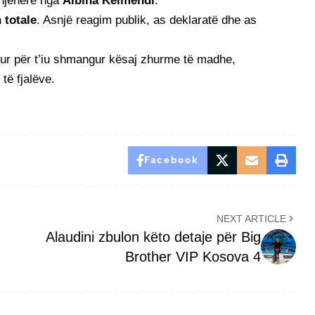
enjëherë nga
Albina Kelmendi
.
 totale
. Asnjë reagim publik, as deklaratë dhe as
ur për t’iu shmangur kësaj zhurme të madhe,
të fjalëve.
Facebook
NEXT ARTICLE
Alaudini zbulon këto detaje për Big
Brother VIP Kosova 4