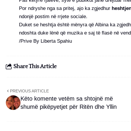
Pas këtyre fjalëve, sytë e publikut janë drejtuar m
Por ndryshe nga sa pritej, ajo ka zgjedhur
heshtjen
ndonjë postim në rrjete sociale.
Duket se heshtja është mënyra që Albina ka zgjedh
ndoshta duke lënë që muzika e saj të flasë në vend 
/Prive By Liberta Spahiu
Share This Article
PREVIOUS ARTICLE
Këto komente vetëm sa shtojnë më
shumë pikëpyetjet për Ritën dhe Yllin