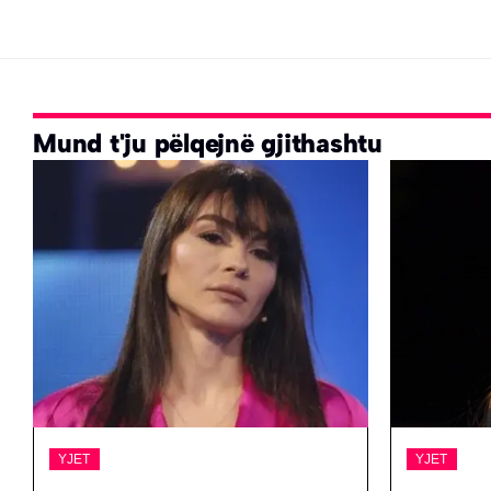
Mund t'ju pëlqejnë gjithashtu
YJET
YJET