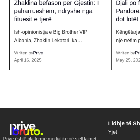
Djali po flet falë ndihmës së
Blero e 
Pandorës, këngëtarja s’ndal
të parë 
dot lotët pas fjalëve të Selvijes
Blero po bë
Këngëtarja e njohur Pandora ka ndarë
rikthim q
një rrëfim prekës…
Writen by
Pr
April 2, 202
Writen by
Prive
May 25, 2026
Lidhje të Sh
Yjet
Prive është platformë mediatike që sjell lajmet