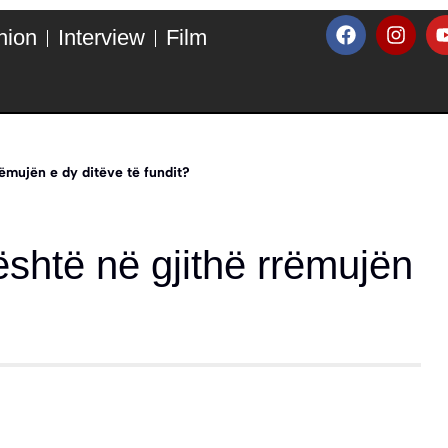
hion
Interview
Film
rëmujën e dy ditëve të fundit?
është në gjithë rrëmujën