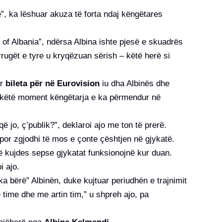
”, ka lëshuar akuza të forta ndaj këngëtares
e of Albania”, ndërsa Albina ishte pjesë e skuadrës
rugët e tyre u kryqëzuan sërish – këtë herë si
or
bileta për në Eurovision
iu dha Albinës dhe
ht këtë moment këngëtarja e ka përmendur në
jo, ç’publik?”, deklaroi ajo me ton të prerë.
 por zgjodhi të mos e çonte çështjen në gjykatë.
 kujdes sepse gjykatat funksionojnë kur duan.
i ajo.
ka bërë” Albinën, duke kujtuar periudhën e trajnimit
 time dhe me artin tim,” u shpreh ajo, pa