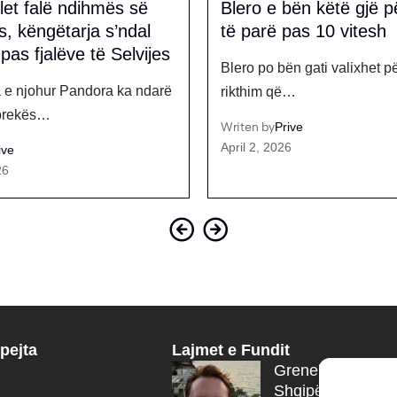
bën këtë gjë për herë
‘Më mbante me çelës,
pas 10 vitesh
zbathur’, aktorja Rado
rrëfen zullumin nga ish
n gati valixhet për një
Aktorja e humorit, Granita 
ë…
e cila për vite…
ive
6
Writen by
Prive
December 13, 2025
pejta
Lajmet e Fundit
Grenell zgjedh ju
Shqipërisë për p