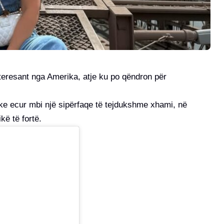
eresant nga Amerika, atje ku po qëndron për
uke ecur mbi një sipërfaqe të tejdukshme xhami, në
kë të fortë.