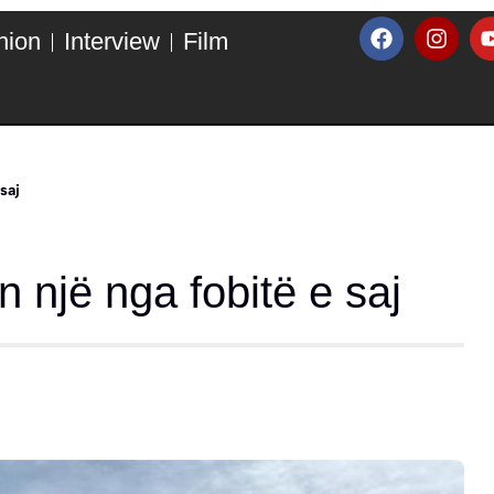
hion
Interview
Film
saj
një nga fobitë e saj