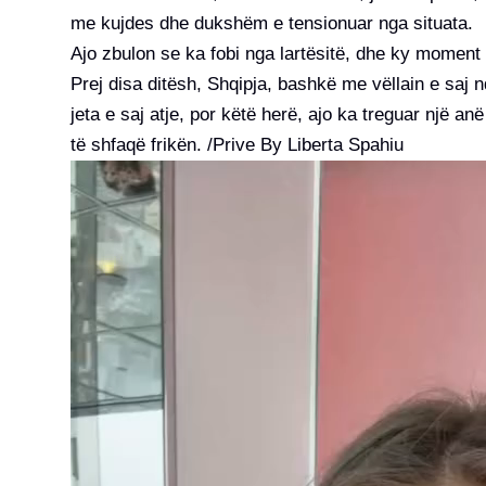
me kujdes dhe dukshëm e tensionuar nga situata.
Ajo zbulon se ka fobi nga lartësitë, dhe ky moment ë
Prej disa ditësh, Shqipja, bashkë me vëllain e s
jeta e saj atje, por këtë herë, ajo ka treguar një 
të shfaqë frikën. /Prive By Liberta Spahiu
Video
Player