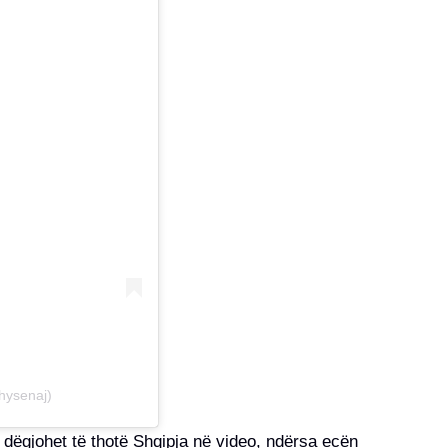
hysenaj)
dëgjohet të thotë Shqipja në video, ndërsa ecën