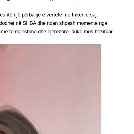
shtë një përballje e vërtetë me frikën e saj.
aj ndodhet në SHBA dhe ndan shpesh momente nga
anë më të ndjeshme dhe njerëzore, duke mos hezituar