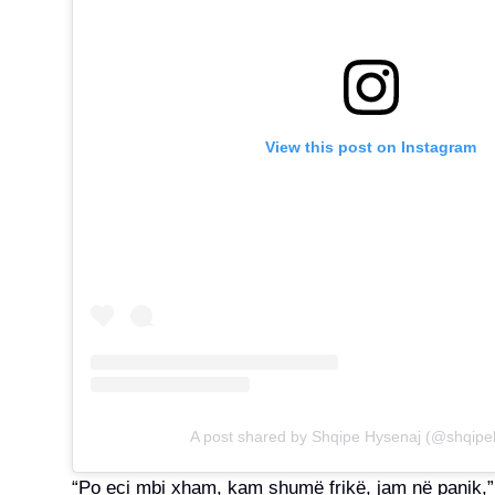
View this post on Instagram
A post shared by Shqipe Hysenaj (@shqipe
“Po eci mbi xham, kam shumë frikë, jam në panik,” 