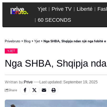
Yjet
Prive TV
Liberté
Fas
60 SECONDS
Privebruto
>
Blog
>
Yjet
>
Nga SHBA, Shqipja ndan një nga fobitë e 
YJET
Nga SHBA, Shqipja ndan 
Written by:
Prive
Last updated: September 19, 2025
Share