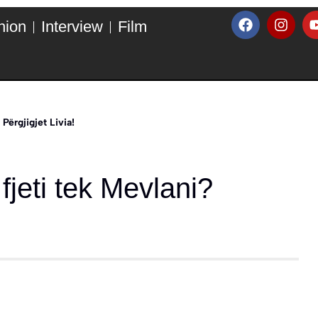
hion
Interview
Film
Përgjigjet Livia!
jeti tek Mevlani?