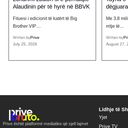
dëgjuara në Spotify
Laertit 
Me 3.8 milion dëgjues mujor dhe një
Amber ka b
rritje të…
bujshme n
Writen by
Prive
Writen by
Pr
August 27, 2025
March 11, 
Lidhje të Sh
Yjet
Prive është platformë mediatike që sjell lajmet
Prive TV