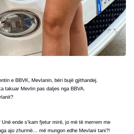
entin e BBVK, Mevlanin, bëri bujë gjithandej.
e ka takuar Mevlin pas daljes nga BBVA.
lanit?
? Unë ende s’kam fjetur mirë, jo më të merrem me
a nga ajo zhurmë… më mungon edhe Mevlani tani?!