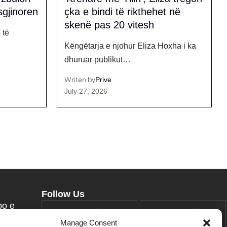
t në
Alaudinin për të hyrë në BBVK
Fituesi i edicionit të katërt të Big
oxha i ka
Brother VIP…
Writen by
Prive
July 25, 2026
Follow Us
bo e
258k
Followers
415k
Followers
punimin
Manage Consent
Like
Follow