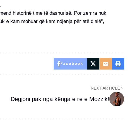
.
mend historinë time të dashurisë. Por zemra nuk
k e kam mohuar që kam ndjenja për atë djalë”,
Facebook
NEXT ARTICLE
Dëgjoni pak nga kënga e re e Mozzik!