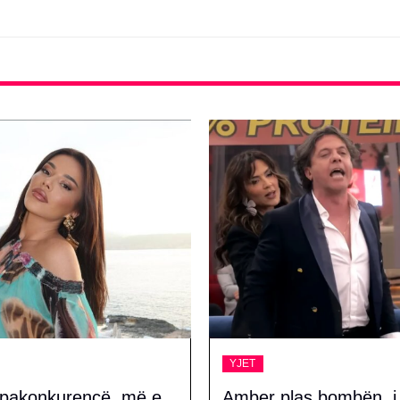
YJET
as bombën, i zbulon
‘Krenare me Yllin’, Eli