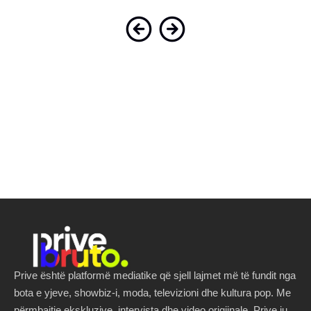
Prive është platformë mediatike që sjell lajmet më të fundit nga
bota e yjeve, showbiz-i, moda, televizioni dhe kultura pop. Me
përmbajtje ekskluzive, intervista dhe video origjinale, Prive ju