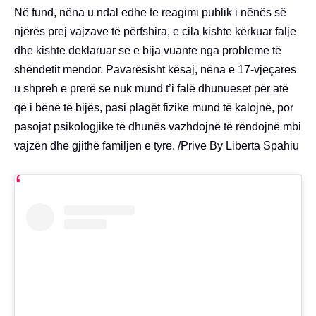
Në fund, nëna u ndal edhe te reagimi publik i nënës së
njërës prej vajzave të përfshira, e cila kishte kërkuar falje
dhe kishte deklaruar se e bija vuante nga probleme të
shëndetit mendor. Pavarësisht kësaj, nëna e 17-vjeçares
u shpreh e prerë se nuk mund t’i falë dhunueset për atë
që i bënë të bijës, pasi plagët fizike mund të kalojnë, por
pasojat psikologjike të dhunës vazhdojnë të rëndojnë mbi
vajzën dhe gjithë familjen e tyre. /Prive By Liberta Spahiu