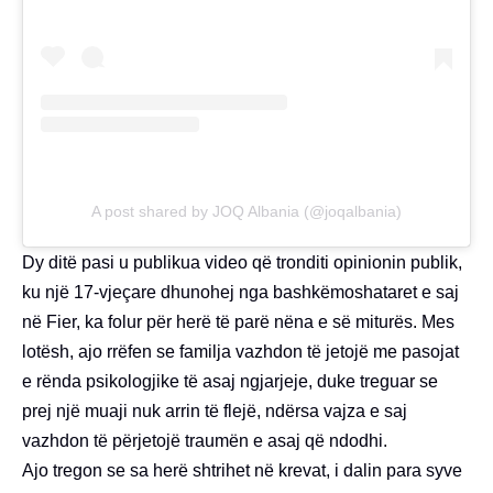
A post shared by JOQ Albania (@joqalbania)
Dy ditë pasi u publikua video që tronditi opinionin publik,
ku një 17-vjeçare dhunohej nga bashkëmoshataret e saj
në Fier, ka folur për herë të parë nëna e së miturës. Mes
lotësh, ajo rrëfen se familja vazhdon të jetojë me pasojat
e rënda psikologjike të asaj ngjarjeje, duke treguar se
prej një muaji nuk arrin të flejë, ndërsa vajza e saj
vazhdon të përjetojë traumën e asaj që ndodhi.
Ajo tregon se sa herë shtrihet në krevat, i dalin para syve