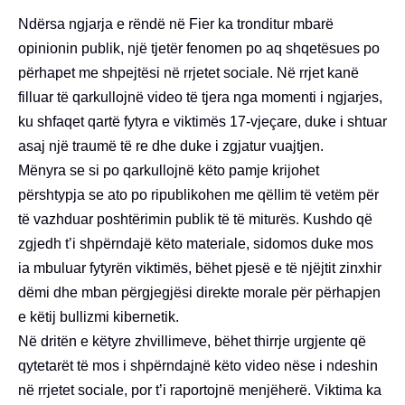
Ndërsa ngjarja e rëndë në Fier ka tronditur mbarë
opinionin publik, një tjetër fenomen po aq shqetësues po
përhapet me shpejtësi në rrjetet sociale. Në rrjet kanë
filluar të qarkullojnë video të tjera nga momenti i ngjarjes,
ku shfaqet qartë fytyra e viktimës 17-vjeçare, duke i shtuar
asaj një traumë të re dhe duke i zgjatur vuajtjen.
Mënyra se si po qarkullojnë këto pamje krijohet
përshtypja se ato po ripublikohen me qëllim të vetëm për
të vazhduar poshtërimin publik të të miturës. Kushdo që
zgjedh t’i shpërndajë këto materiale, sidomos duke mos
ia mbuluar fytyrën viktimës, bëhet pjesë e të njëjtit zinxhir
dëmi dhe mban përgjegjësi direkte morale për përhapjen
e këtij bullizmi kibernetik.
Në dritën e këtyre zhvillimeve, bëhet thirrje urgjente që
qytetarët të mos i shpërndajnë këto video nëse i ndeshin
në rrjetet sociale, por t’i raportojnë menjëherë. Viktima ka