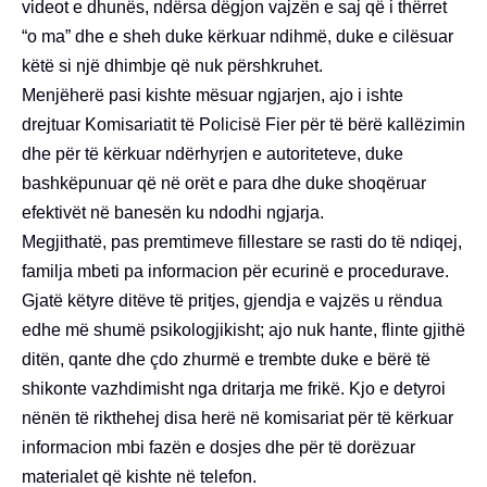
videot e dhunës, ndërsa dëgjon vajzën e saj që i thërret
“o ma” dhe e sheh duke kërkuar ndihmë, duke e cilësuar
këtë si një dhimbje që nuk përshkruhet.
Menjëherë pasi kishte mësuar ngjarjen, ajo i ishte
drejtuar Komisariatit të Policisë Fier për të bërë kallëzimin
dhe për të kërkuar ndërhyrjen e autoriteteve, duke
bashkëpunuar që në orët e para dhe duke shoqëruar
efektivët në banesën ku ndodhi ngjarja.
Megjithatë, pas premtimeve fillestare se rasti do të ndiqej,
familja mbeti pa informacion për ecurinë e procedurave.
Gjatë këtyre ditëve të pritjes, gjendja e vajzës u rëndua
edhe më shumë psikologjikisht; ajo nuk hante, flinte gjithë
ditën, qante dhe çdo zhurmë e trembte duke e bërë të
shikonte vazhdimisht nga dritarja me frikë. Kjo e detyroi
nënën të rikthehej disa herë në komisariat për të kërkuar
informacion mbi fazën e dosjes dhe për të dorëzuar
materialet që kishte në telefon.