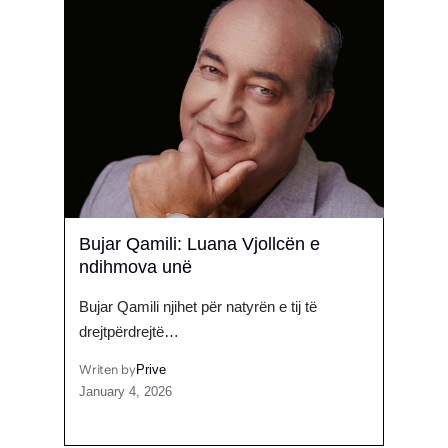
k!
Bujar Qamili: Luana Vjollcën e
Reagi
ndihmova unë
do ju
, ka…
Bujar Qamili njihet për natyrën e tij të
Dalja
drejtpërdrejtë…
BBVA
Writen by
Prive
Writen
January 4, 2026
March 