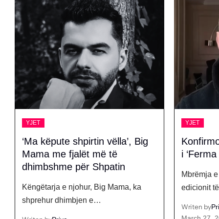
YJET
YJET
Konfirmohet, Elvis Pupa banor
Moderato
i ‘Ferma VIP’
paralizë 
përkohës
Mbrëmja e sotme shënon nisjen e
Shikuesit 
edicionit të shumëpritur…
"Weekend"
Writen by
Prive
March 27, 2026