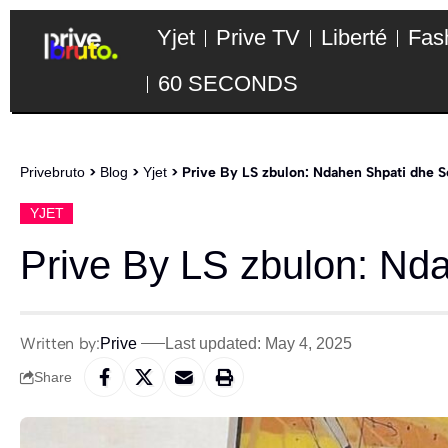
Yjet
Prive TV
Liberté
Fas
60 SECONDS
Privebruto
>
Blog
>
Yjet
>
Prive By LS zbulon: Ndahen Shpati dhe Se
YJET
Prive By LS zbulon: Nda
Written by:
Prive
Last updated: May 4, 2025
Share