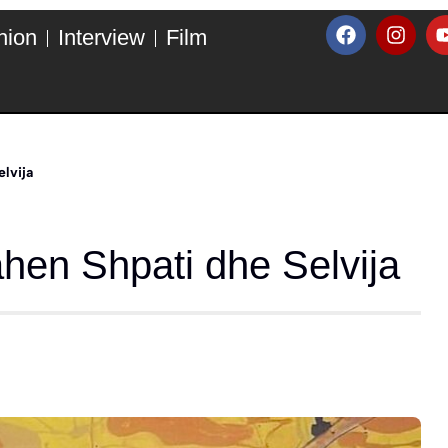
hion
Interview
Film
lvija
hen Shpati dhe Selvija