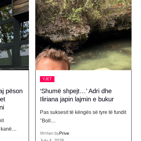
YJET
 dhe
‘Ma këpute shpirtin vëlla’, Big
bukur
Mama me fjalët më të
dhimbshme për Shpatin
e të fundit
Këngëtarja e njohur, Big Mama, ka
shprehur dhimbjen e…