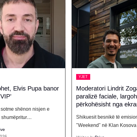
YJET
ri Lindrit Zogaj pëson
‘Shumë shpejt…’ Adri
faciale, largohet
Iliriana japin lajmin e 
isht nga ekrani
Pas suksesit të këngës së tyr
besnikë të emisionit
"Boll…
 në Klan Kosova kanë…
Writen by
Prive
July 4, 2026