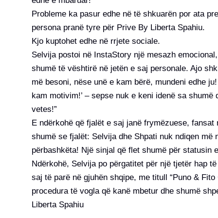
edhe e mbaruar!
Probleme ka pasur edhe në të shkuarën por ata prej
persona pranë tyre për Prive By Liberta Spahiu.
Kjo kuptohet edhe në rrjete sociale.
Selvija postoi në InstaStory një mesazh emocional,
shumë të vështirë në jetën e saj personale. Ajo shk
më besoni, nëse unë e kam bërë, mundeni edhe ju!
kam motivim!’ – sepse nuk e keni idenë sa shumë do 
vetes!”
E ndërkohë që fjalët e saj janë frymëzuese, fansat 
shumë se fjalët: Selvija dhe Shpati nuk ndiqen më n
përbashkëta! Një sinjal që flet shumë për statusin e 
Ndërkohë, Selvija po përgatitet për një tjetër hap të
saj të parë në gjuhën shqipe, me titull “Puno & Fito
procedura të vogla që kanë mbetur dhe shumë shpejt
Liberta Spahiu