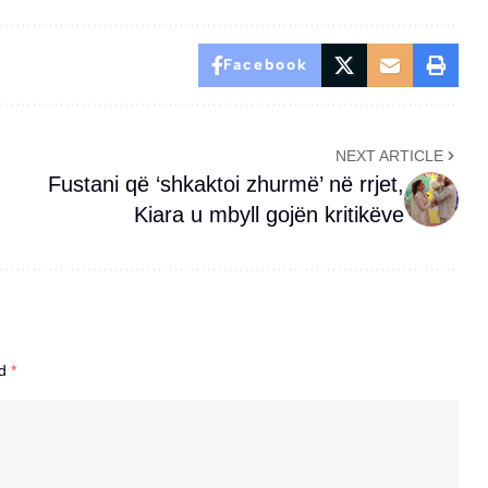
Facebook
NEXT ARTICLE
Fustani që ‘shkaktoi zhurmë’ në rrjet,
Kiara u mbyll gojën kritikëve
ed
*