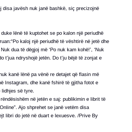
 disa javësh nuk janë bashkë, siç precizojnë
 duke lënë të kuptohet se po kalon një periudhë
ruan:“Po kaloj një periudhë të vështirë në jetë dhe
 Nuk dua të dëgjoj më ‘Po nuk kam kohë!’, ‘Nuk
t’jua ndryshojë jetën. Do t’ju bëjë të zonjat e
nuk kanë lënë pa vënë re detajet që flasin më
ë Instagram, dhe kanë fshirë të gjitha fotot e
lidhjes së tyre.
 rëndësishëm në jetën e saj: publikimin e librit të
 Online”. Ajo shprehet se janë vetëm disa
 libri do jetë në duart e lexuesve. /Prive By