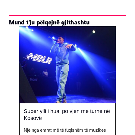
Mund t'ju pëlqejnë gjithashtu
 të
Super ylli i huaj po vjen me turne në
Një v
Kosovë
flet 
Një nga emrat më të fuqishëm të muzikës
Përmes