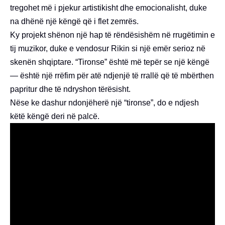
tregohet më i pjekur artistikisht dhe emocionalisht, duke
na dhënë një këngë që i flet zemrës.
Ky projekt shënon një hap të rëndësishëm në rrugëtimin e
tij muzikor, duke e vendosur Rikin si një emër serioz në
skenën shqiptare. “Tironse” është më tepër se një këngë
— është një rrëfim për atë ndjenjë të rrallë që të mbërthen
papritur dhe të ndryshon tërësisht.
Nëse ke dashur ndonjëherë një “tironse”, do e ndjesh
këtë këngë deri në palcë.