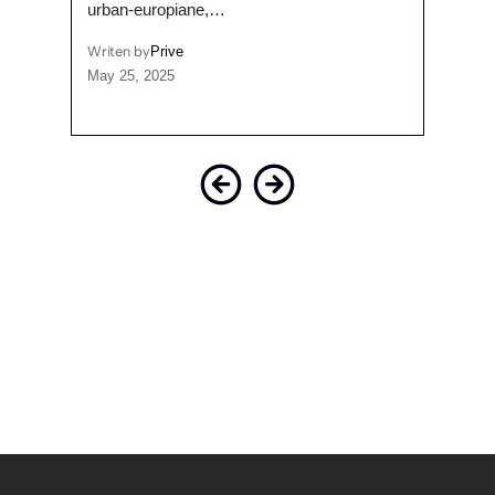
s
urban-europiane,…
socia
Writen by
Prive
Writen
May 25, 2025
May 2