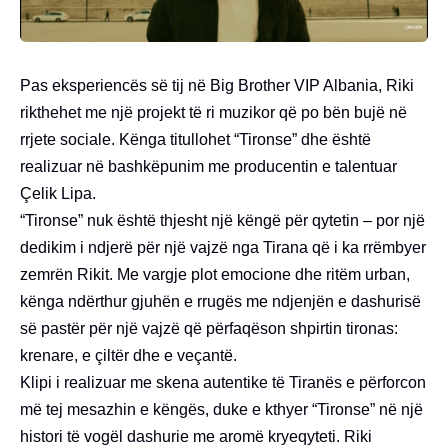
Pas eksperiencës së tij në Big Brother VIP Albania, Riki
rikthehet me një projekt të ri muzikor që po bën bujë në
rrjete sociale. Kënga titullohet “Tironse” dhe është
realizuar në bashkëpunim me producentin e talentuar
Çelik Lipa.
“Tironse” nuk është thjesht një këngë për qytetin – por një
dedikim i ndjerë për një vajzë nga Tirana që i ka rrëmbyer
zemrën Rikit. Me vargje plot emocione dhe ritëm urban,
kënga ndërthur gjuhën e rrugës me ndjenjën e dashurisë
së pastër për një vajzë që përfaqëson shpirtin tironas:
krenare, e çiltër dhe e veçantë.
Klipi i realizuar me skena autentike të Tiranës e përforcon
më tej mesazhin e këngës, duke e kthyer “Tironse” në një
histori të vogël dashurie me aromë kryeqyteti. Riki