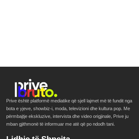
Prive është platformë mediatike që sjell lajmet më të fundit nga
bota e yjeve, showbiz-i, moda, televizioni dhe kultura pop. Me
përmbajtje ekskluzive, intervista dhe video origjinale, Prive ju
mban gjithmonë të informuar me atë që po ndodh tani.