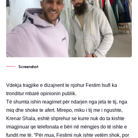
Screenshot
Vdekja tragjike e dizajnerit te njohur Festim Isufi ka
tronditur mbarë opinionin publik.
Тё shumta ishin reagimet për ndarjen nga jeta te tij, nga
miq dhe shoke te afert. Mirepo, miku i tij me i ngushte,
Krenar Shala, eshtë shprehur se kurre nuk do ta kishte
imagjinuar qe telefonata e bëri në mëngjes do të ishte e
fundit me të. “Për mua, Festimi nuk ishte vetëm shok, por