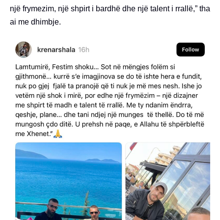
një frymezim, një shpirt i bardhë dhe një talent i rrallë,” tha
ai me dhimbje.