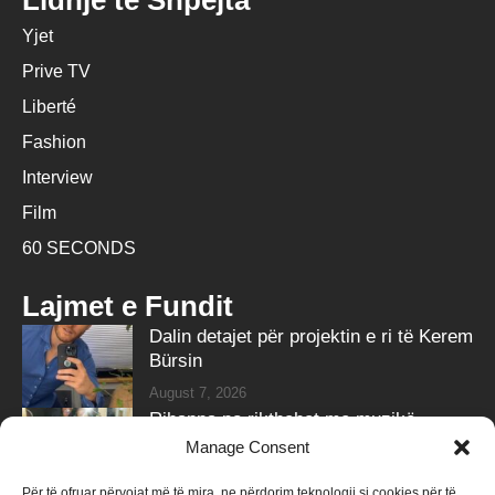
Lidhje të Shpejta
Yjet
Prive TV
Liberté
Fashion
Interview
Film
60 SECONDS
Lajmet e Fundit
Dalin detajet për projektin e ri të Kerem
Bürsin
August 7, 2026
Rihanna po rikthehet me muzikë,
partneri i zbulon sekretin
Manage Consent
August 7, 2026
Për të ofruar përvojat më të mira, ne përdorim teknologji si cookies për të