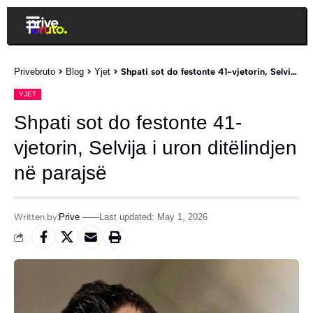
Privebruto
>
Blog
>
Yjet
>
Shpati sot do festonte 41-vjetorin, Selvija i uron ditëlindjen në parajsë
YJET
Shpati sot do festonte 41-
vjetorin, Selvija i uron ditëlindjen
në parajsë
Written by:
Prive
Last updated: May 1, 2026