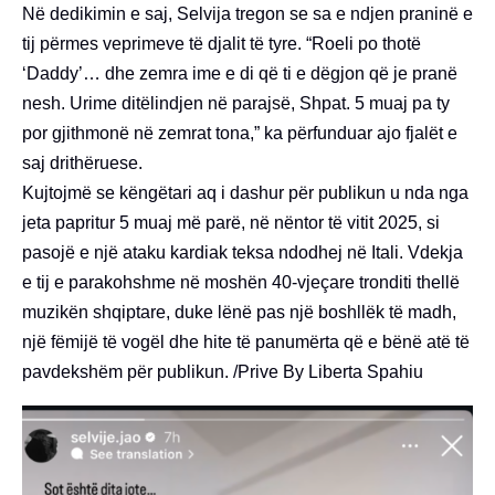
Në dedikimin e saj, Selvija tregon se sa e ndjen praninë e
tij përmes veprimeve të djalit të tyre. “Roeli po thotë
‘Daddy’… dhe zemra ime e di që ti e dëgjon që je pranë
nesh. Urime ditëlindjen në parajsë, Shpat. 5 muaj pa ty
por gjithmonë në zemrat tona,” ka përfunduar ajo fjalët e
saj drithëruese.
Kujtojmë se këngëtari aq i dashur për publikun u nda nga
jeta papritur 5 muaj më parë, në nëntor të vitit 2025, si
pasojë e një ataku kardiak teksa ndodhej në Itali. Vdekja
e tij e parakohshme në moshën 40-vjeçare tronditi thellë
muzikën shqiptare, duke lënë pas një boshllëk të madh,
një fëmijë të vogël dhe hite të panumërta që e bënë atë të
pavdekshëm për publikun. /Prive By Liberta Spahiu