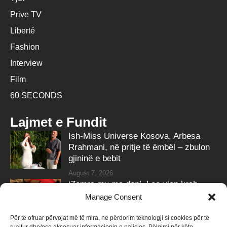
Prive TV
Liberté
Fashion
Interview
Film
60 SECONDS
Lajmet e Fundit
Ish-Miss Universe Kosova, Arbesa
Rrahmani, në pritje të ëmbël – zbulon
gjininë e bebit
August 7, 2026
‘Zemra mu ma don’, Leo vjen krah
Lelës në projektin e ri
Manage Consent
August 7, 2026
Për të ofruar përvojat më të mira, ne përdorim teknologji si cookies për të