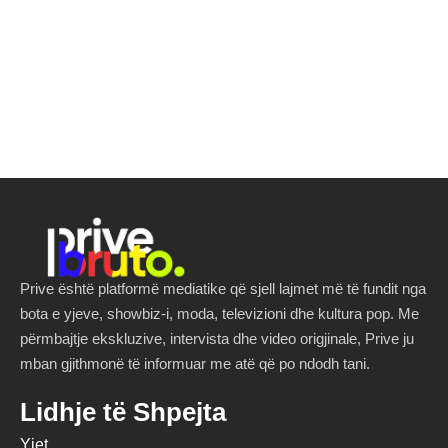
Prive është platformë mediatike që sjell lajmet më të fundit nga
bota e yjeve, showbiz-i, moda, televizioni dhe kultura pop. Me
përmbajtje ekskluzive, intervista dhe video origjinale, Prive ju
mban gjithmonë të informuar me atë që po ndodh tani.
Lidhje të Shpejta
Yjet