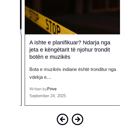
A ishte e planifikuar? Ndarja nga
Hite
jeta e këngëtarit të njohur trondit
Kyli
botën e muzikës
rati,
Sukse
Bota e muzikës indiane është tronditur nga
marri
vdekja e…
Writen
Octobe
Writen by
Prive
September 24, 2025