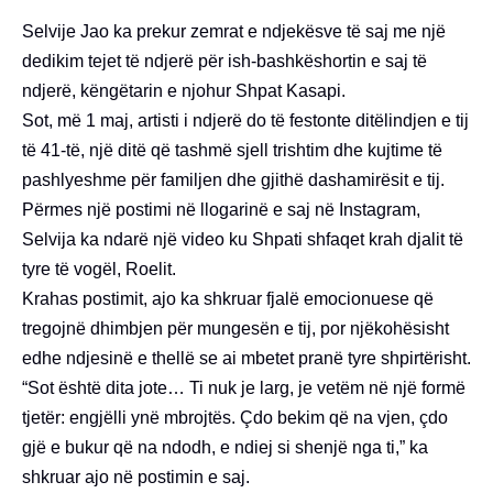
Selvije Jao ka prekur zemrat e ndjekësve të saj me një
dedikim tejet të ndjerë për ish-bashkëshortin e saj të
ndjerë, këngëtarin e njohur Shpat Kasapi.
Sot, më 1 maj, artisti i ndjerë do të festonte ditëlindjen e tij
të 41-të, një ditë që tashmë sjell trishtim dhe kujtime të
pashlyeshme për familjen dhe gjithë dashamirësit e tij.
Përmes një postimi në llogarinë e saj në Instagram,
Selvija ka ndarë një video ku Shpati shfaqet krah djalit të
tyre të vogël, Roelit.
Krahas postimit, ajo ka shkruar fjalë emocionuese që
tregojnë dhimbjen për mungesën e tij, por njëkohësisht
edhe ndjesinë e thellë se ai mbetet pranë tyre shpirtërisht.
“Sot është dita jote… Ti nuk je larg, je vetëm në një formë
tjetër: engjëlli ynë mbrojtës. Çdo bekim që na vjen, çdo
gjë e bukur që na ndodh, e ndiej si shenjë nga ti,” ka
shkruar ajo në postimin e saj.