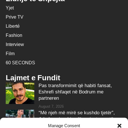
Yjet
Prive TV
Liberté
Fashion
Interview
Film
60 SECONDS
Lajmet e Fundit
Pas transformimit që habiti fansat,
Eshrefi shfaqet në Bodrum me
partneren
August 7, 2026
“Më njeh më mirë se kushdo tjetër”,
Adrola nxjerr bisedën private me të
ëmën
Manage Consent