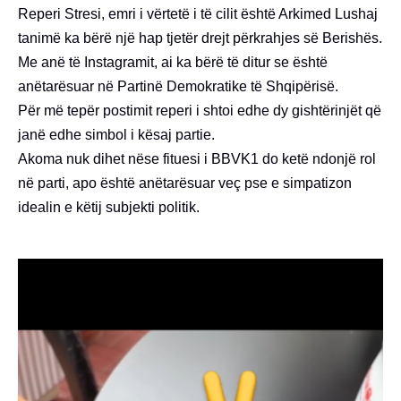
Reperi Stresi, emri i vërtetë i të cilit është Arkimed Lushaj
tanimë ka bërë një hap tjetër drejt përkrahjes së Berishës.
Me anë të Instagramit, ai ka bërë të ditur se është
anëtarësuar në Partinë Demokratike të Shqipërisë.
Për më tepër postimit reperi i shtoi edhe dy gishtërinjët që
janë edhe simbol i kësaj partie.
Akoma nuk dihet nëse fituesi i BBVK1 do ketë ndonjë rol
në parti, apo është anëtarësuar veç pse e simpatizon
idealin e këtij subjekti politik.