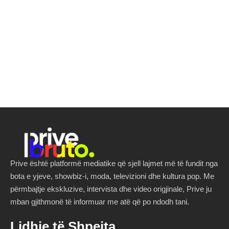
Prive është platformë mediatike që sjell lajmet më të fundit nga
bota e yjeve, showbiz-i, moda, televizioni dhe kultura pop. Me
përmbajtje ekskluzive, intervista dhe video origjinale, Prive ju
mban gjithmonë të informuar me atë që po ndodh tani.
Lidhje të Shpejta