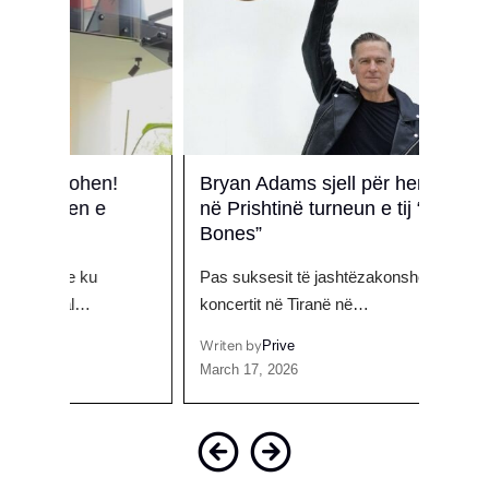
!
Bryan Adams sjell për herë të parë
Luan
në Prishtinë turneun e tij “Bare
çifti
Bones”
Gllo
Pas suksesit të jashtëzakonshëm të
Luan 
koncertit në Tiranë në…
trashë
Writen by
Prive
Writen
March 17, 2026
May 1