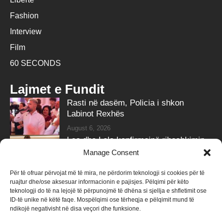
Fashion
Interview
Film
60 SECONDS
Lajmet e Fundit
Rasti në dasëm, Policia i shkon
Labinot Rexhës
August 6, 2026
Leo dhe Lela konfirmojnë ribashkimin
me klipin e ri
Manage Consent
August 6, 2026
Për të ofruar përvojat më të mira, ne përdorim teknologji si cookies për të
ruajtur dhe/ose aksesuar informacionin e pajisjes. Pëlqimi për këto
Follow Us
teknologji do të na lejojë të përpunojmë të dhëna si sjellja e shfletimit ose
ID-të unike në këtë faqe. Mospëlqimi ose tërheqja e pëlqimit mund të
258k
Followers
415k
Followers
ndikojë negativisht në disa veçori dhe funksione.
Like
Follow