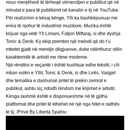
nisur menjëherë të tërheqë vëmendjen e publikut që në
minutat e para të publikimit në kanalin e tij në YouTube.
Për realizimin e kësaj kënge, Ylli ka bashkëpunuar me
emra të njohur të industrisë muzikore. Muzika është
krijuar nga vetë Yll Limani, Fatjon Miftaraj, si dhe dyshja
Tonic & Denk. Ky ekip premton një melodi që do t’u
mbetet gjatë në mendje dëgjuesve, duke ndërthurur stilin
karakteristik të artistit me ritme moderne.
Një rëndësi e veçantë i është kushtuar edhe tekstit, i cili
mban vulën e Yllit, Tonic & Denk, si dhe Lirës. Vargjet
dhe tematika e dashurisë pritet të prekin zemrat e
publikut, ashtu siç ndodh rëndom me krijimet e artistit.
Kënga tashmë është e disponueshme në të gjitha
platformat dhe pritet të kthehet në një nga hitet e radhës
të tij. /Prive By Liberta Spahiu