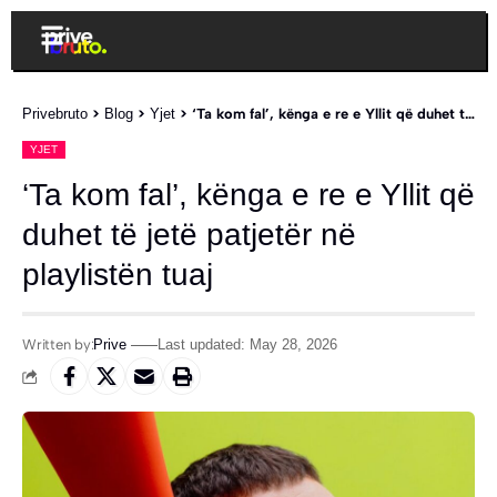
Privebruto
>
Blog
>
Yjet
>
‘Ta kom fal’, kënga e re e Yllit që duhet të jetë patjetër në playlistën tuaj
YJET
‘Ta kom fal’, kënga e re e Yllit që
duhet të jetë patjetër në
playlistën tuaj
Written by:
Prive
Last updated: May 28, 2026