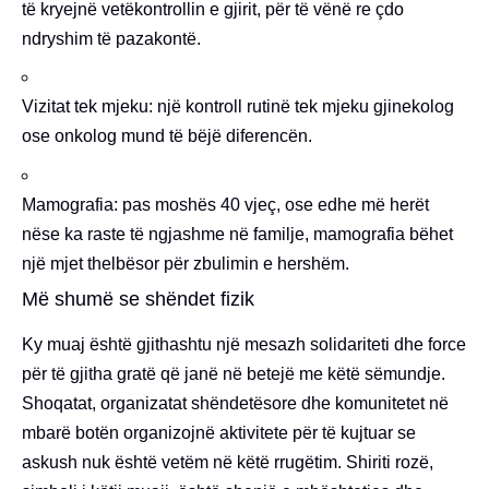
të kryejnë vetëkontrollin e gjirit, për të vënë re çdo
ndryshim të pazakontë.
Vizitat tek mjeku: një kontroll rutinë tek mjeku gjinekolog
ose onkolog mund të bëjë diferencën.
Mamografia: pas moshës 40 vjeç, ose edhe më herët
nëse ka raste të ngjashme në familje, mamografia bëhet
një mjet thelbësor për zbulimin e hershëm.
Më shumë se shëndet fizik
Ky muaj është gjithashtu një mesazh solidariteti dhe force
për të gjitha gratë që janë në betejë me këtë sëmundje.
Shoqatat, organizatat shëndetësore dhe komunitetet në
mbarë botën organizojnë aktivitete për të kujtuar se
askush nuk është vetëm në këtë rrugëtim. Shiriti rozë,