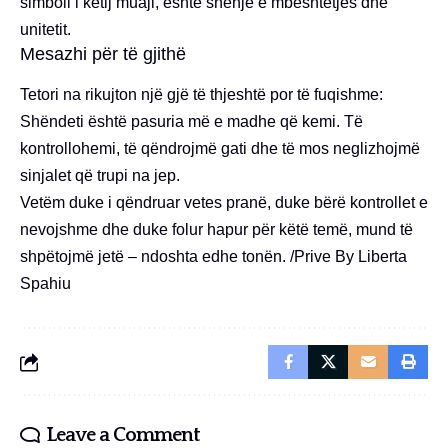
simboli i këtij muaji, është shenjë e mbështetjes dhe
unitetit.
Mesazhi për të gjithë
Tetori na rikujton një gjë të thjeshtë por të fuqishme:
Shëndeti është pasuria më e madhe që kemi. Të
kontrollohemi, të qëndrojmë gati dhe të mos neglizhojmë
sinjalet që trupi na jep.
Vetëm duke i qëndruar vetes pranë, duke bërë kontrollet e
nevojshme dhe duke folur hapur për këtë temë, mund të
shpëtojmë jetë – ndoshta edhe tonën. /Prive By Liberta
Spahiu
Leave a Comment