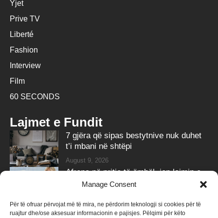
Yjet
Prive TV
Liberté
Fashion
Interview
Film
60 SECONDS
Lajmet e Fundit
7 gjëra që sipas bestytnive nuk duhet
t’i mbani në shtëpi
August 9, 2026
Afrona në pritje të ëmbël, jep lajmin e
bukur në ditëlindje
Manage Consent
August 9, 2026
Për të ofruar përvojat më të mira, ne përdorim teknologji si cookies për të
ruajtur dhe/ose aksesuar informacionin e pajisjes. Pëlqimi për këto