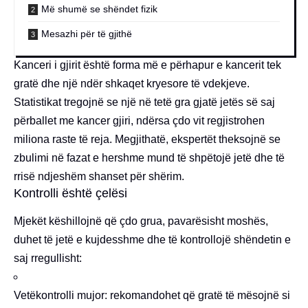
Më shumë se shëndet fizik
Mesazhi për të gjithë
Kanceri i gjirit është forma më e përhapur e kancerit tek
gratë dhe një ndër shkaqet kryesore të vdekjeve.
Statistikat tregojnë se një në tetë gra gjatë jetës së saj
përballet me kancer gjiri, ndërsa çdo vit regjistrohen
miliona raste të reja. Megjithatë, ekspertët theksojnë se
zbulimi në fazat e hershme mund të shpëtojë jetë dhe të
rrisë ndjeshëm shanset për shërim.
Kontrolli është çelësi
Mjekët këshillojnë që çdo grua, pavarësisht moshës,
duhet të jetë e kujdesshme dhe të kontrollojë shëndetin e
saj rregullisht:
Vetëkontrolli mujor: rekomandohet që gratë të mësojnë si