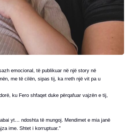
sazh emocional, të publikuar në një story në
n, me të cilën, sipas tij, ka rreth një vit pa u
 dorë, ku Fero shfaqet duke përqafuar vajzën e tij,
 babai yt… ndoshta të mungoj. Mendimet e mia janë
jza ime. Shtet i korruptuar.”