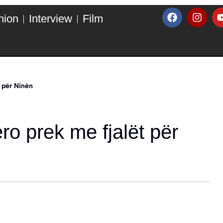
hion
Interview
Film
t për Ninën
ero prek me fjalët për