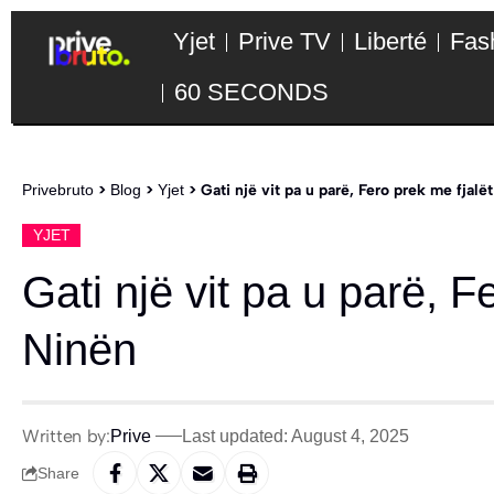
Yjet
Prive TV
Liberté
Fas
60 SECONDS
Privebruto
>
Blog
>
Yjet
>
Gati një vit pa u parë, Fero prek me fjalë
YJET
Gati një vit pa u parë, F
Ninën
Written by:
Prive
Last updated: August 4, 2025
Share