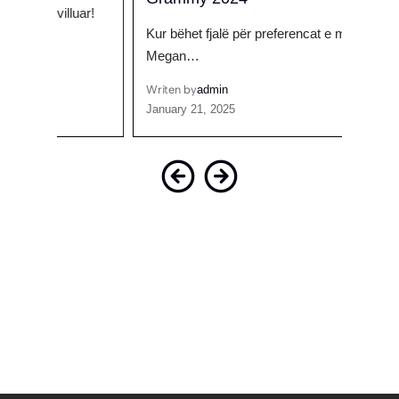
uar!
Kur bëhet fjalë për preferencat e modës të
Cili ë
Megan…
gjerë
Writen by
admin
Writen
January 21, 2025
Septem