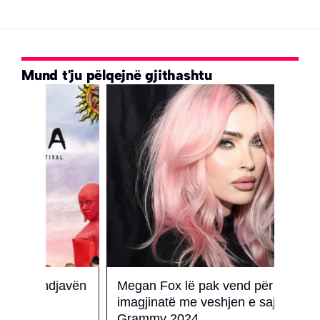
Mund t'ju pëlqejnë gjithashtu
javën
Megan Fox lë pak vend për
Njihu
imagjinatë me veshjen e saj në
Ambe
Grammy 2024
aust