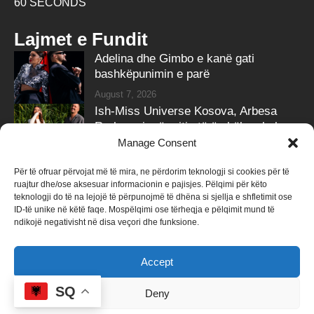
60 SECONDS
Lajmet e Fundit
Adelina dhe Gimbo e kanë gati
bashkëpunimin e parë
August 7, 2026
Ish-Miss Universe Kosova, Arbesa
Rrahmani, në pritje të ëmbël – zbulon
gjininë e bebit
Manage Consent
August 7, 2026
Për të ofruar përvojat më të mira, ne përdorim teknologji si cookies për të
ruajtur dhe/ose aksesuar informacionin e pajisjes. Pëlqimi për këto
Follow Us
teknologji do të na lejojë të përpunojmë të dhëna si sjellja e shfletimit ose
ID-të unike në këtë faqe. Mospëlqimi ose tërheqja e pëlqimit mund të
258k
Followers
415k
Followers
ndikojë negativisht në disa veçori dhe funksione.
Like
Follow
Accept
340k
Subscribers
184k
Followers
Subscribe
Follow
SQ
Deny