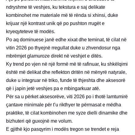
ndryshme të veshjes, ku tekstura e saj delikate
kombinohet me materiale më të rënda si xhinsi, duke
krijuar një kontrast unik që po pushton rrugët e
kryeqyteteve të modës.
Po aq dominuese janë edhe xixat dhe teminat, të cilat në
vitin 2026 po thyejnë rregullat duke u zhvendosur nga
mbrëmjet glamuroze direkt në veshjet e ditës.
Ky trend po vjen në një formë më të rafinuar, ku shkëlqimi
është më delikat dhe reflekton dritën në mënyrë natyrale,
duke u integruar në triko, funde të thjeshta dhe aksesorë
që i japin jetë veshjes pa e mbingarkuar atë.
Për sa u përket aksesorëve, viti 2026 po i thotë lamtumirë
çantave minimale për t’u rikthyer te përmasat e mëdha
praktike, të cilat kombinohen me syze dielli dinamike dhe
bizhuteri që guxojnë me volum.
E gjithë kjo pasqyrim i modës tregon se trendet e reja