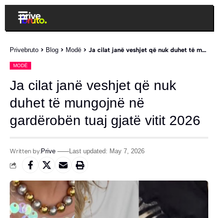
Privebruto
>
Blog
>
Modë
>
Ja cilat janë veshjet që nuk duhet të mungojnë në gardërobën tuaj gjatë vitit 2026
MODË
Ja cilat janë veshjet që nuk
duhet të mungojnë në
gardërobën tuaj gjatë vitit 2026
Written by:
Prive
Last updated: May 7, 2026