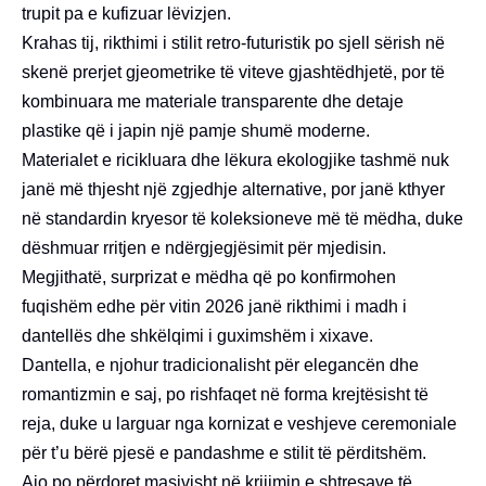
trupit pa e kufizuar lëvizjen.
Krahas tij, rikthimi i stilit retro-futuristik po sjell sërish në
skenë prerjet gjeometrike të viteve gjashtëdhjetë, por të
kombinuara me materiale transparente dhe detaje
plastike që i japin një pamje shumë moderne.
Materialet e ricikluara dhe lëkura ekologjike tashmë nuk
janë më thjesht një zgjedhje alternative, por janë kthyer
në standardin kryesor të koleksioneve më të mëdha, duke
dëshmuar rritjen e ndërgjegjësimit për mjedisin.
Megjithatë, surprizat e mëdha që po konfirmohen
fuqishëm edhe për vitin 2026 janë rikthimi i madh i
dantellës dhe shkëlqimi i guximshëm i xixave.
Dantella, e njohur tradicionalisht për elegancën dhe
romantizmin e saj, po rishfaqet në forma krejtësisht të
reja, duke u larguar nga kornizat e veshjeve ceremoniale
për t’u bërë pjesë e pandashme e stilit të përditshëm.
Ajo po përdoret masivisht në krijimin e shtresave të