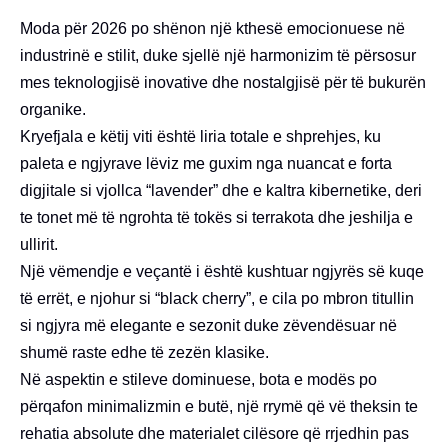
Moda për 2026 po shënon një kthesë emocionuese në
industrinë e stilit, duke sjellë një harmonizim të përsosur
mes teknologjisë inovative dhe nostalgjisë për të bukurën
organike.
Kryefjala e këtij viti është liria totale e shprehjes, ku
paleta e ngjyrave lëviz me guxim nga nuancat e forta
digjitale si vjollca “lavender” dhe e kaltra kibernetike, deri
te tonet më të ngrohta të tokës si terrakota dhe jeshilja e
ullirit.
Një vëmendje e veçantë i është kushtuar ngjyrës së kuqe
të errët, e njohur si “black cherry”, e cila po mbron titullin
si ngjyra më elegante e sezonit duke zëvendësuar në
shumë raste edhe të zezën klasike.
Në aspektin e stileve dominuese, bota e modës po
përqafon minimalizmin e butë, një rrymë që vë theksin te
rehatia absolute dhe materialet cilësore që rrjedhin pas