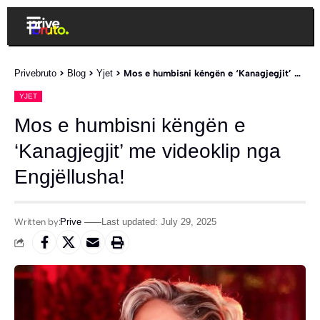
Privebruto
>
Blog
>
Yjet
>
Mos e humbisni këngën e ‘Kanagjegjit’ me videoklip nga Engjëllusha!
YJET
Mos e humbisni këngën e
‘Kanagjegjit’ me videoklip nga
Engjëllusha!
Written by:
Prive
Last updated: July 29, 2025