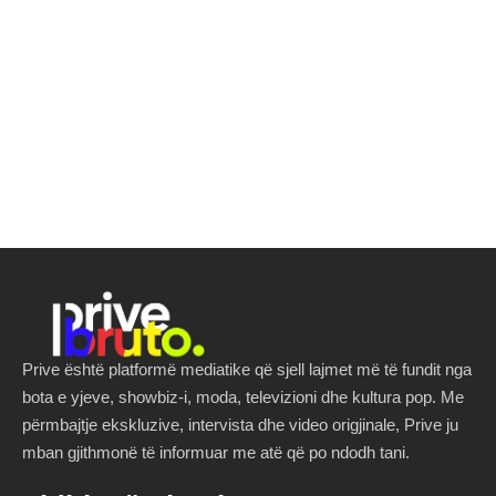
Prive është platformë mediatike që sjell lajmet më të fundit nga
bota e yjeve, showbiz-i, moda, televizioni dhe kultura pop. Me
përmbajtje ekskluzive, intervista dhe video origjinale, Prive ju
mban gjithmonë të informuar me atë që po ndodh tani.