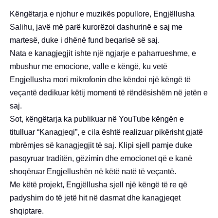
Këngëtarja e njohur e muzikës popullore, Engjëllusha
Salihu, javë më parë kurorëzoi dashurinë e saj me
martesë, duke i dhënë fund beqarisë së saj.
Nata e kanagjegjit ishte një ngjarje e paharrueshme, e
mbushur me emocione, valle e këngë, ku vetë
Engjellusha mori mikrofonin dhe këndoi një këngë të
veçantë dedikuar këtij momenti të rëndësishëm në jetën e
saj.
Sot, këngëtarja ka publikuar në YouTube këngën e
titulluar “Kanagjeqi”, e cila është realizuar pikërisht gjatë
mbrëmjes së kanagjegjit të saj. Klipi sjell pamje duke
pasqyruar traditën, gëzimin dhe emocionet që e kanë
shoqëruar Engjellushën në këtë natë të veçantë.
Me këtë projekt, Engjëllusha sjell një këngë të re që
padyshim do të jetë hit në dasmat dhe kanagjeqet
shqiptare.