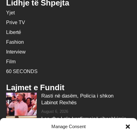
Lidhje të Shpejta
Yjet
Prive TV
Liberté
Fashion
Interview
Film
60 SECONDS
Lajmet e Fundit
Rasti në dasëm, Policia i shkon
Labinot Rexhës
August 6, 2026
Leo dhe Lela konfirmojnë ribashkimin
me klipin e ri
Manage Consent
August 6, 2026