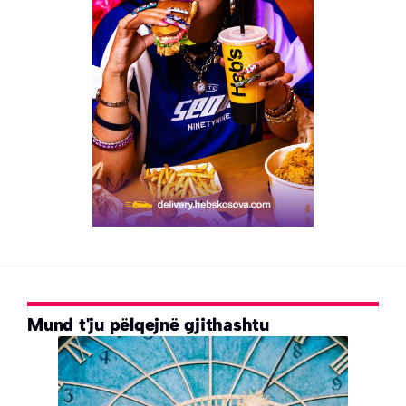
Mund t'ju pëlqejnë gjithashtu