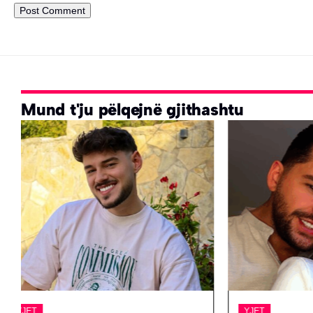
Mund t'ju pëlqejnë gjithashtu
YJET
YJET