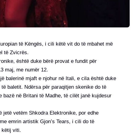
Europian të Këngës, i cili këtë vit do të mbahet më
l të Zvicrës.
onike, është duke bërë provat e fundit për
 13 maj, me numër 12.
 balerinë mjaft e njohur në Itali, e cila është duke
 të baletit. Ndërsa për paraqitjen skenike do të
 bazë në Britani të Madhe, të cilët janë kujdesur
të jetë vetëm Shkodra Elektronike, por edhe
e emrin artistik Gjon’s Tears, i cili do të
ëtij viti.