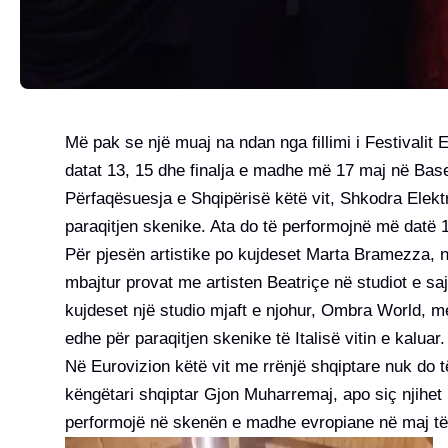
Më pak se një muaj na ndan nga fillimi i Festivalit 
datat 13, 15 dhe finalja e madhe më 17 maj në Base
Përfaqësuesja e Shqipërisë këtë vit, Shkodra Elektr
paraqitjen skenike. Ata do të performojnë më datë
Për pjesën artistike po kujdeset Marta Bramezza, një
mbajtur provat me artisten Beatriçe në studiot e saj
kujdeset një studio mjaft e njohur, Ombra World, me
edhe për paraqitjen skenike të Italisë vitin e kaluar.
Në Eurovizion këtë vit me rrënjë shqiptare nuk do 
këngëtari shqiptar Gjon Muharremaj, apo siç njihet m
performojë në skenën e madhe evropiane në maj të k