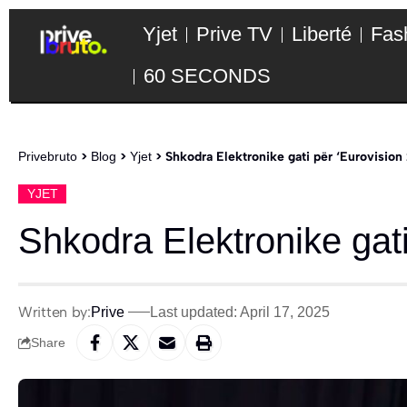
Yjet
Prive TV
Liberté
Fas
60 SECONDS
Privebruto
>
Blog
>
Yjet
>
Shkodra Elektronike gati për ‘Eurovision
YJET
Shkodra Elektronike gati
Written by:
Prive
Last updated: April 17, 2025
Share